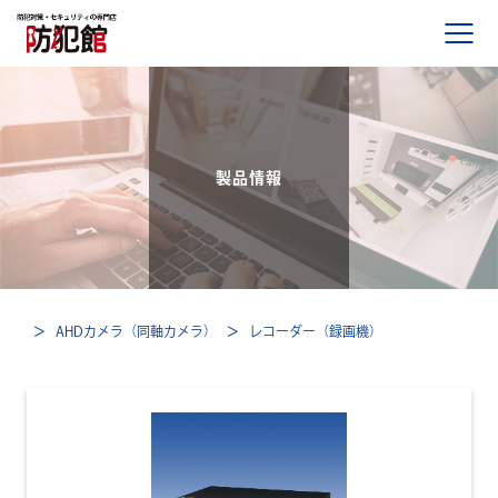
製品を知る・探す
製品情報
サービス案内
事例と声
Case01.戸建住宅施工事例
AHDカメラ（同軸カメラ）
レコーダー（録画機）
Case02.美容院施工事例
Case03.資材置き場施工事例
Case04.屋外 通学路施工事例