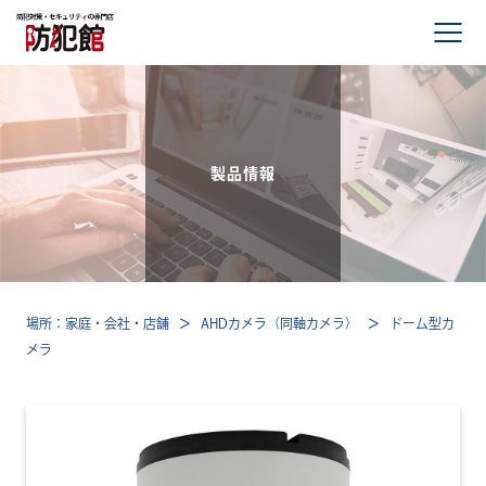
製品を知る・探す
製品情報
サービス案内
事例と声
Case01.戸建住宅施工事例
場所：
家庭
会社
店舗
AHDカメラ（同軸カメラ）
ドーム型カ
Case02.美容院施工事例
メラ
Case03.資材置き場施工事例
Case04.屋外 通学路施工事例