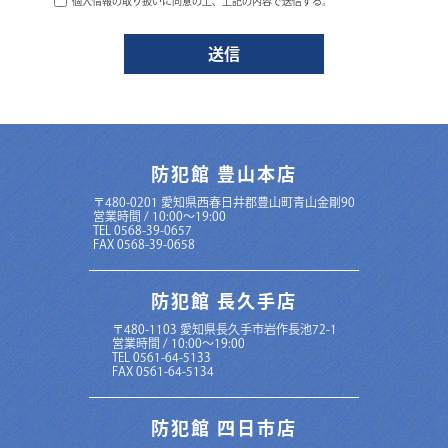
個人情報の取り扱いに同意の上、上記の内容で送信する。
中部システムは、お客さまの個人情報を正確かつ最新の状態に保ち、個人
情報への不正アクセス・紛失・破損・改ざん・漏洩などを防止するため、
セキュリティシステムの維持・管理体制の整備・社員教育の徹底等の必要
な措置を講じ、安全対策を実施し個人情報の厳重な管理を行ないます。
個人情報の利用目的
本ウェブサイトでは、お客様からのお問い合わせ時に、お名前、e-mailアド
レス、電話番号等の個人情報をご登録いただく場合がございますが、これ
らの個人情報はご提供いただく際の目的以外では利用いたしません。
お客さまからお預かりした個人情報は、中部システムからのご連絡や業務
防犯館 豊山本店
のご案内やご質問に対する回答として、電子メールや資料のご送付に利用
いたします。
〒480-0201 愛知県西春日井郡豊山町青山金剛90
営業時間 / 10:00〜19:00
個人情報の第三者への開示・提供の禁止
TEL 0568-39-0657
FAX 0568-39-0658
中部システムは、お客さまよりお預かりした個人情報を適切に管理し、次
のいずれかに該当する場合を除き、個人情報を第三者に開示いたしませ
ん。
防犯館 長久手店
お客さまの同意がある場合
お客さまが希望されるサービスを行なうために当社が業務を委託する
業者に対して開示する場合
〒480-1103 愛知県長久手市岩作長池72-1
法令に基づき開示することが必要である場合
営業時間 / 10:00～19:00
TEL 0561-64-5133
個人情報の安全対策
FAX 0561-64-5134
中部システムは、個人情報の正確性及び安全性確保のために、セキュリテ
ィに万全の対策を講じています。
防犯館 四日市店
ご本人の照会