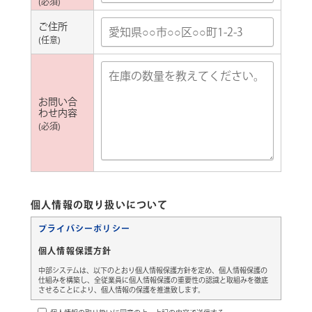
(必須)
場所別商品提案
ご住所
ご家庭向け
会社向け
(任意)
店舗向け
医療・介護向け
工場向け
自治体向け
お問い合
わせ内容
店舗情報
(必須)
サイトポリシー
個人情報の取り扱いについて
プライバシーポリシー
プライバシーポリシー
個人情報保護方針
お問い合わせ
中部システムは、以下のとおり個人情報保護方針を定め、個人情報保護の
仕組みを構築し、全従業員に個人情報保護の重要性の認識と取組みを徹底
させることにより、個人情報の保護を推進致します。
個人情報の管理