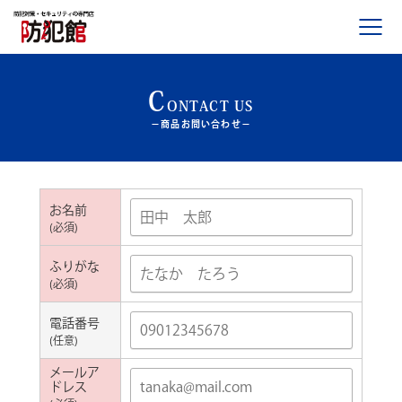
C
製品を知る・探す
ONTACT US
−商品お問い合わせ−
サービス案内
お名前
事例と声
(必須)
Case01.戸建住宅施工事例
ふりがな
Case02.美容院施工事例
(必須)
Case03.資材置き場施工事例
電話番号
(任意)
Case04.屋外 通学路施工事例
メールア
ドレス