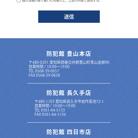
個人情報の取り扱いに同意の上、上記の内容で送信する。
中部システムは、お客さまの個人情報を正確かつ最新の状態に保ち、個人
情報への不正アクセス・紛失・破損・改ざん・漏洩などを防止するため、
セキュリティシステムの維持・管理体制の整備・社員教育の徹底等の必要
な措置を講じ、安全対策を実施し個人情報の厳重な管理を行ないます。
個人情報の利用目的
本ウェブサイトでは、お客様からのお問い合わせ時に、お名前、e-mailアド
レス、電話番号等の個人情報をご登録いただく場合がございますが、これ
らの個人情報はご提供いただく際の目的以外では利用いたしません。
お客さまからお預かりした個人情報は、中部システムからのご連絡や業務
防犯館 豊山本店
のご案内やご質問に対する回答として、電子メールや資料のご送付に利用
いたします。
〒480-0201 愛知県西春日井郡豊山町青山金剛90
営業時間 / 10:00〜19:00
個人情報の第三者への開示・提供の禁止
TEL 0568-39-0657
FAX 0568-39-0658
中部システムは、お客さまよりお預かりした個人情報を適切に管理し、次
のいずれかに該当する場合を除き、個人情報を第三者に開示いたしませ
ん。
防犯館 長久手店
お客さまの同意がある場合
お客さまが希望されるサービスを行なうために当社が業務を委託する
業者に対して開示する場合
〒480-1103 愛知県長久手市岩作長池72-1
法令に基づき開示することが必要である場合
営業時間 / 10:00～19:00
TEL 0561-64-5133
個人情報の安全対策
FAX 0561-64-5134
中部システムは、個人情報の正確性及び安全性確保のために、セキュリテ
ィに万全の対策を講じています。
防犯館 四日市店
ご本人の照会