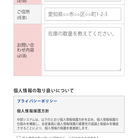
(必須)
場所別商品提案
ご住所
ご家庭向け
会社向け
(任意)
店舗向け
医療・介護向け
工場向け
自治体向け
お問い合
わせ内容
店舗情報
(必須)
サイトポリシー
個人情報の取り扱いについて
プライバシーポリシー
プライバシーポリシー
個人情報保護方針
お問い合わせ
中部システムは、以下のとおり個人情報保護方針を定め、個人情報保護の
仕組みを構築し、全従業員に個人情報保護の重要性の認識と取組みを徹底
させることにより、個人情報の保護を推進致します。
個人情報の管理